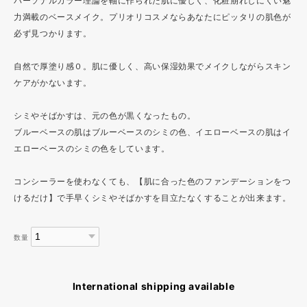
パーソナルカラー理論を軸に作られた肌に優しく、化粧崩れしにくい魅
力満載のベースメイク。プリオリコスメならあなたにピッタリの肌色が
必ず見つかります。
自然で厚塗り感０。肌に優しく、高い保湿効果でメイクしながらスキン
ケアがかないます。
シミやそばかすは、元の色が黒くなったもの。
ブルーベースの肌はブルーベースのシミの色、イエローベースの肌はイ
エローベースのシミの色をしています。
コンシーラーを使わなくても、【肌に合った色のファンデーションをつ
けるだけ】で手早くシミやそばかすを目立たなくすることが出来ます。
数量
International shipping available