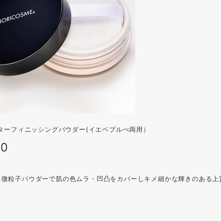
スターフィニッシングパウダー(イエベブルべ両用）
00
る微粒子パウダーで肌の色ムラ・凹凸をカバーしキメ細かな輝きのある上