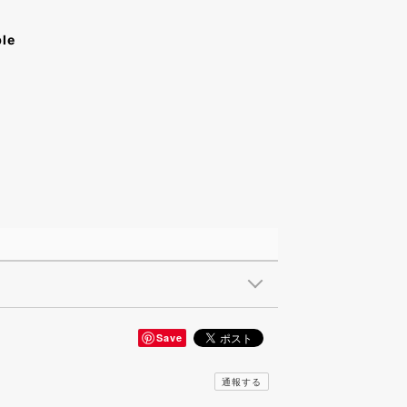
ble
Save
通報する