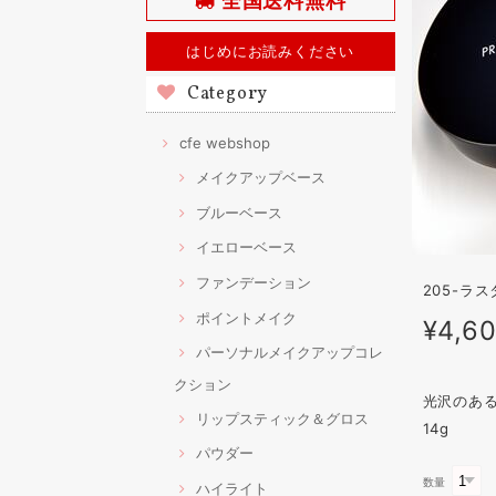
全国送料無料
はじめにお読みください
Category
cfe webshop
メイクアップベース
ブルーベース
イエローベース
ファンデーション
205-ラ
ポイントメイク
¥4,6
パーソナルメイクアップコレ
クション
光沢のあ
リップスティック＆グロス
14g
パウダー
数量
ハイライト